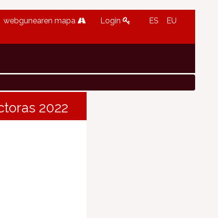
webgunearen mapa
Login
ES
EU
ctoras 2022