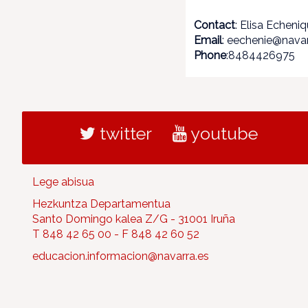
Contact
: Elisa Echeni
Email
: eechenie@navar
Phone
:8484426975
twitter
youtube
Lege abisua
Hezkuntza Departamentua
Santo Domingo kalea Z/G - 31001 Iruña
T 848 42 65 00 - F 848 42 60 52
educacion.informacion@navarra.es