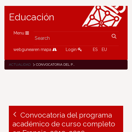
Educación
Menu
webgunearen mapa
Login
ES
EU
ACTUALIDAD
CONVOCATORIA DEL PROGRAMA ACADÉMICO DE CURSO COMPLETO EN FRANCIA, 2019-2020
Convocatoria del programa
académico de curso completo