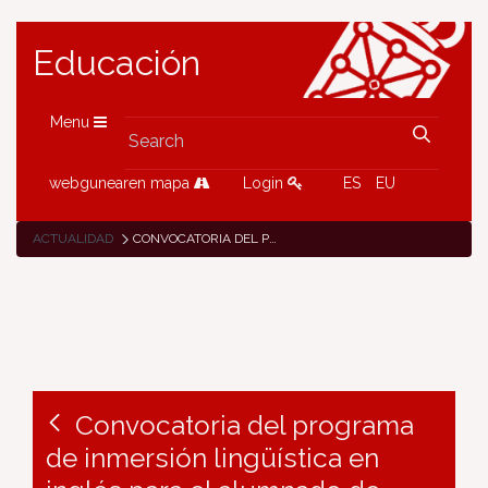
Educación
Menu
webgunearen mapa
Login
ES
EU
ACTUALIDAD
CONVOCATORIA DEL PROGRAMA DE INMERSIÓN LINGÜÍSTICA EN INGLÉS PARA EL ALUMNADO DE EDUCACIÓN INFANTIL, PRIMARIA Y SECUNDARIA DURANTE EL VERANO DE 2018
Convocatoria del programa
de inmersión lingüística en