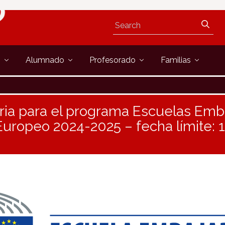
s
Alumnado
Profesorado
Familias
ria para el programa Escuelas Emb
uropeo 2024-2025 – fecha límite: 