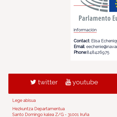
información
Contact
: Elisa Echeni
Email
: eechenie@navar
Phone
:848426975
twitter
youtube
Lege abisua
Hezkuntza Departamentua
Santo Domingo kalea Z/G - 31001 Iruña