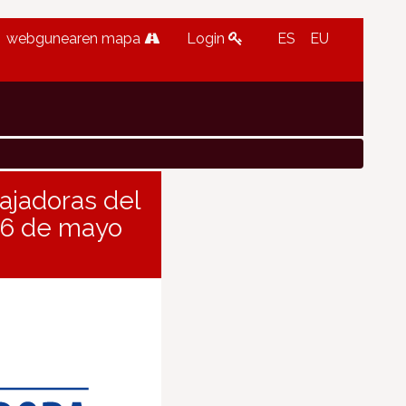
webgunearen mapa
Login
ES
EU
ajadoras del
16 de mayo