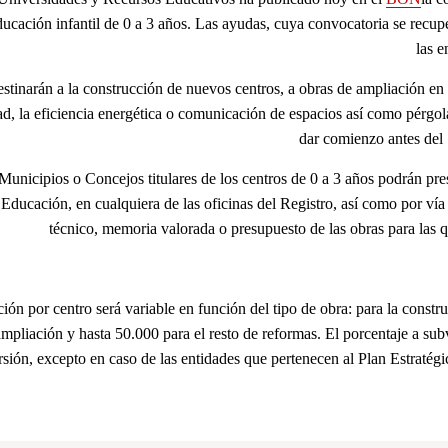
ducación infantil de 0 a 3 años. Las ayudas, cuya convocatoria se recu
las e
stinarán a la construcción de nuevos centros, a obras de ampliación en 
dad, la eficiencia energética o comunicación de espacios así como pérgo
dar comienzo antes del 
Municipios o Concejos titulares de los centros de 0 a 3 años podrán pre
ducación, en cualquiera de las oficinas del Registro, así como por vía e
técnico, memoria valorada o presupuesto de las obras para las qu
ión por centro será variable en función del tipo de obra: para la cons
ampliación y hasta 50.000 para el resto de reformas. El porcentaje a su
rsión, excepto en caso de las entidades que pertenecen al Plan Estratég