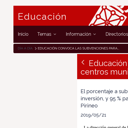
Educación
Inicio
Temas
Información
Directorio
DÍA A DÍA
EDUCACIÓN CONVOCA LAS SUBVENCIONES PARA LA MEJORA DE CENTROS MUNICIPALES DE 0 A 3 AÑOS
Educación 
centros muni
El porcentaje a su
inversión, y 95 % p
Pirineo
2019/05/21
La dirección general de