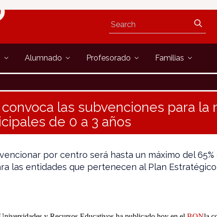
s
Alumnado
Profesorado
Familias
convoca las subvenciones para la 
cipales de 0 a 3 años
bvencionar por centro será hasta un máximo del 65% 
ara las entidades que pertenecen al Plan Estratégico
 Universidades y Recursos Educativos ha publicado hoy en el
BON
la c