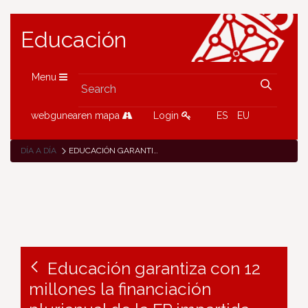
Educación
Menu
webgunearen mapa
Login
ES
EU
DÍA A DÍA
EDUCACIÓN GARANTIZA CON 12 MILLONES LA FINANCIACIÓN PLURIANUAL DE LA FP IMPARTIDA POR ASOCIACIONES SIN ÁNIMO DE LUCRO PARA ALUMNADO VULNERABLE
Educación garantiza con 12
millones la financiación