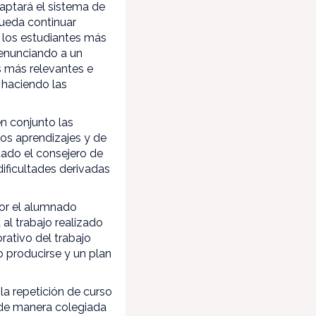
daptará el sistema de
pueda continuar
 los estudiantes más
 renunciando a un
s más relevantes e
 haciendo las
en conjunto las
los aprendizajes y de
tado el consejero de
dificultades derivadas
por el alumnado
 al trabajo realizado
rativo del trabajo
o producirse y un plan
la repetición de curso
de manera colegiada