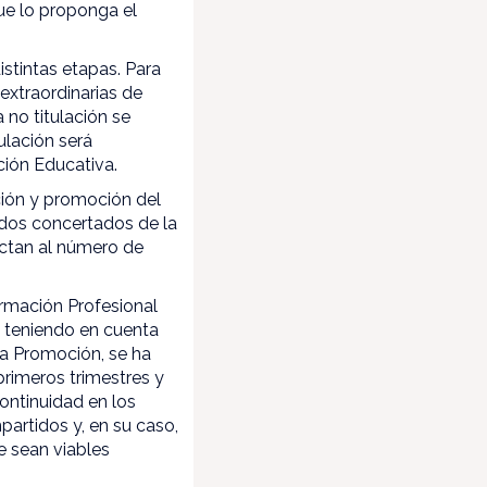
que lo proponga el
istintas etapas. Para
 extraordinarias de
 no titulación se
ulación será
ción Educativa.
ción y promoción del
ados concertados de la
ectan al número de
ormación Profesional
o teniendo en cuenta
la Promoción, se ha
primeros trimestres y
ontinuidad en los
artidos y, en su caso,
e sean viables