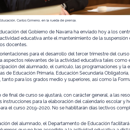
Educación, Carlos Gimeno, en la rueda de prensa.
ucación del Gobierno de Navarra ha enviado hoy a los cent
 actividad educativa ante el mantenimiento de la suspensión 
ros docentes.
rientaciones para el desarrollo del tercer trimestre del cur
a aspectos relevantes de la actividad educativa tales como el
ticipación del alumnado, el currículo, las programaciones y la
apas de Educación Primaria, Educación Secundaria Obligatoria, 
, tanto para los grados medio y superiores, así como la Form
 de final de curso se ajustará, con carácter general, a las res
s instrucciones para la elaboración del calendario escolar y h
ara el curso 2019-2020. No se habilitarán días lectivos comp
pación del alumnado, el Departamento de Educación facilitar
alumnos que no han accedido a la actividad educativa a dist