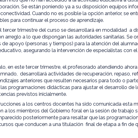
poración. Se están poniendo ya a su disposición equipos infor
a conectividad. Cuando no es posible la opción anterior, se en
bles para continuar el proceso de aprendizaje.
l tercer trimestre del curso se desarrollará en modalidad a di
n arreglo a lo que dispongan las autoridades sanitarias. Se o
s de apoyo (personas y tiempos) para la atención del alumn
educativo, asegurando la intervención de especialistas con e
ículo, en este tercer trimestre, el profesorado atendiendo aho
umnado, desarrollará actividades de recuperación, repaso, ref
ndizajes anteriores que resulten necesarios para todo o par
las programaciones didácticas para ajustar el desarrollo de 
ncias previstos inicialmente.
strucciones a los centros docentes ha sido comunicada esta 
 a los miembros del Gobierno foral en la sesión de trabajo s
parecido posteriormente para resaltar que las programaciones
ursos que conducen a una titulación final de etapa a fin de