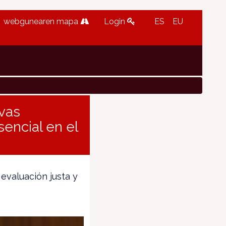
webgunearen mapa
Login
ES
EU
vas
sencial en el
evaluación justa y