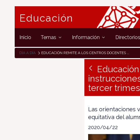
Educación
Inicio
Temas
Información
Directorio
DÍA A DÍA
EDUCACIÓN REMITE A LOS CENTROS DOCENTES NUEVAS INSTRUCCIONES PARA LA ACTIVIDAD EDUCATIVA NO PRESENCIAL EN EL TERCER TRIMESTRE DE CURSO
Educación 
instrucciones
tercer trime
Las orientaciones v
equitativa del alu
2020/04/22