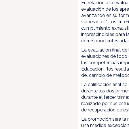
En relación a la evalu
evaluación de los apre
avanzando en su forma
vulnerables". Los crit
cumplimiento exhausti
imprescindibles para l
correspondientes adapt
La evaluación final de
evaluaciones de todo e
las competencias impre
Educación, “los result
del cambio de metodolo
La calificación final 
durante los dos primer
durante el tercer trim
realizado por sus estu
de recuperación de es
La promoción será la n
una medida excepcion