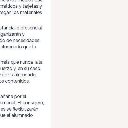
máticos y tarjetas y
tregan los materiales
stancia, o presencial
rganizarán y
ado de necesidades
l alumnado que lo
ra más que nunca a la
uerzo y, en su caso,
te de su alumnado.
los contenidos,
mañana por el
emanal. El consejero,
 se flexibilizarán
 que el alumnado