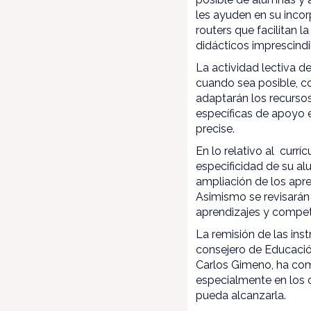
les ayuden en su incor
routers que facilitan l
didácticos imprescindi
La actividad lectiva de
cuando sea posible, co
adaptarán los recurso
específicas de apoyo 
precise.
En lo relativo al curr
especificidad de su al
ampliación de los apre
Asimismo se revisarán 
aprendizajes y compete
La remisión de las in
consejero de Educación
Carlos Gimeno, ha com
especialmente en los c
pueda alcanzarla.