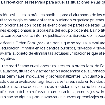
 La repetición se reservará para aquellas situaciones en las 
ación, esta será la práctica habitual para el alumnado de las d
criterios exigibles para obtenerla, pudiendo organizar pruebas
ión opcionales con posibles exenciones de partes de estas. La
ones excepcionales a propuesta del equipo docente. La no tit
l correspondiente informe justificativo al Servicio de Inspec
ificar la Orden Foral 72/2014 por la que se regula la evalua
 educación Primaria en los centros públicos, privados y priv
arra, al objeto de eliminar las actuales limitaciones que af
negativa.
u se modificarán cuestiones similares en la orden foral de F
 evaluación, titulación y acreditación académica del alumnad
as terminales, modulares y profesionalizantes. En cuanto a 
ado que la evaluación significativa es la realizada en los dos 
mestre al tratarse de enseñanzas modulares y que no tienen c
ofesorado deberá reforzar o aumentar los aprendizajes ya imp
criminación alguna, poder avanzar en nuevos aprendizajes qu