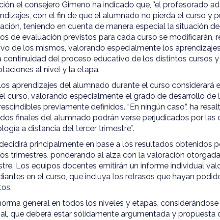
ación el consejero Gimeno ha indicado que, "el profesorado a
ndizajes, con el fin de que el alumnado no pierda el curso y 
ción, teniendo en cuenta de manera especial la situación de
erios de evaluación previstos para cada curso se modificarán,
vo de los mismos, valorando especialmente los aprendizaje
a continuidad del proceso educativo de los distintos cursos y
aciones al nivel y la etapa.
 los aprendizajes del alumnado durante el curso considerará 
l curso, valorando especialmente el grado de desarrollo de 
scindibles previamente definidos. “En ningún caso”, ha resal
ados finales del alumnado podrán verse perjudicados por las 
gía a distancia del tercer trimestre”.
se decidirá principalmente en base a los resultados obtenidos 
os trimestres, ponderando al alza con la valoración otorgada
estre. Los equipos docentes emitirán un informe individual valo
diantes en el curso, que incluya los retrasos que hayan podid
tos.
orma general en todos los niveles y etapas, considerándose 
al, que deberá estar sólidamente argumentada y propuesta 