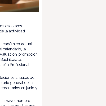
ros escolares
de la actividad
so académico actual
 calendario, la
 evaluación, promoción
Bachillerato,
ación Profesional
oluciones anuales por
orario general de las
lementarios en junio y
á al mayor número
ancia los medios que