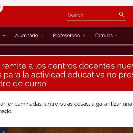
s
Alumnado
Profesorado
Familias
remite a los centros docentes nue
 para la actividad educativa no pre
stre de curso
an encaminadas, entre otras cosas, a garantizar una 
mnado