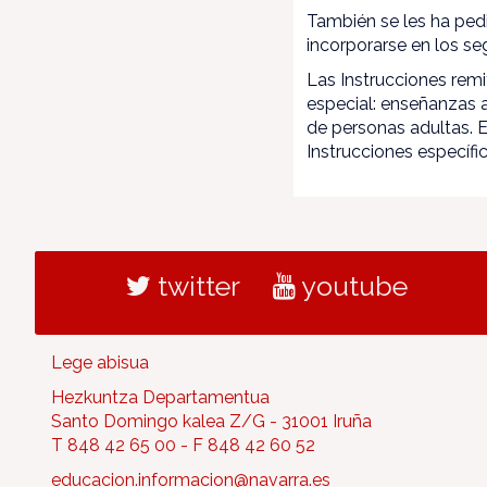
También se les ha ped
incorporarse en los se
Las Instrucciones rem
especial: enseñanzas 
de personas adultas. 
Instrucciones específ
twitter
youtube
Lege abisua
Hezkuntza Departamentua
Santo Domingo kalea Z/G - 31001 Iruña
T 848 42 65 00 - F 848 42 60 52
educacion.informacion@navarra.es