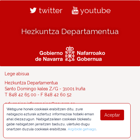
twitter
youtube
Hezkuntza Departamentua
Lege abisua
Hezkuntza Departamentua
Santo Domingo kalea Z/G - 31001 Iruña
T 848 42 65 00 - F 848 42 60 52
educacion.informacion@navarra.es
Webgune honek cookieak erabiltzen ditu, zure
nabigazio azturak aztertuz informazioa hobeki eman
Aceptar
ahal diezazugun. Nabigatzailean cookieak blokeatu
gabe nabigatzen jarraitzen baduzu, ulertuko dugu
onartzen duzula cookieak erabiltzea.
Argibide gehiago
.