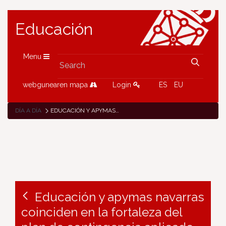
Educación
Menu
webgunearen mapa
Login
ES
EU
DÍA A DÍA
EDUCACIÓN Y APYMAS NAVARRAS COINCIDEN EN LA FORTALEZA DEL PLAN DE CONTINGENCIA APLICADO EN LOS CENTROS EDUCATIVOS DE LA COMUNIDAD FORAL
Educación y apymas navarras
coinciden en la fortaleza del