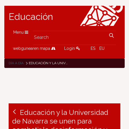
Educación
Menu
webgunearen mapa
Login
ES
EU
DÍA A DÍA
EDUCACIÓN Y LA UNIVERSIDAD DE NAVARRA SE UNEN PARA COMBATIR LA DESINFORMACIÓN Y PROMOVER LA ALFABETIZACIÓN MEDIÁTICA EN EL ÁMBITO EDUCATIVO
Educación y la Universidad
de Navarra se unen para