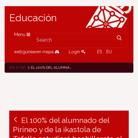
Educación
Menu
webgunearen mapa
Login
ES
EU
DÍA A DÍA
EL 100% DEL ALUMNADO DEL PIRINEO Y DE LA IKASTOLA DE TAFALLA ESTUDIARÁ BACHILLERATO EL PRÓXIMO CURSO EN INSTITUTOS DE SU ELECCIÓN
El 100% del alumnado del
Pirineo y de la ikastola de