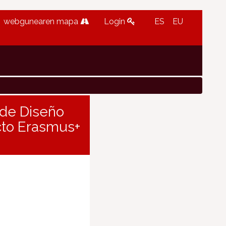
webgunearen mapa
Login
ES
EU
 de Diseño
ecto Erasmus+