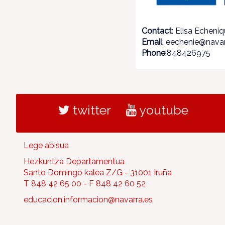
Contact
: Elisa Echeni
Email
: eechenie@navar
Phone
:848426975
twitter
youtube
Lege abisua
Hezkuntza Departamentua
Santo Domingo kalea Z/G - 31001 Iruña
T 848 42 65 00 - F 848 42 60 52
educacion.informacion@navarra.es