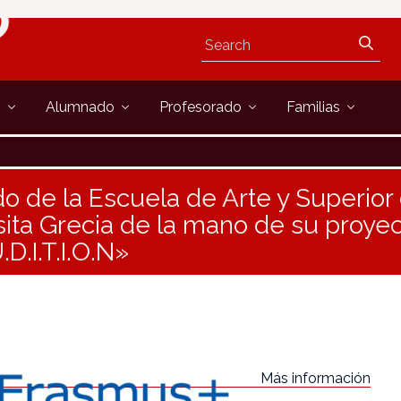
s
Alumnado
Profesorado
Familias
o de la Escuela de Arte y Superior
isita Grecia de la mano de su proy
D.I.T.I.O.N»
Más información