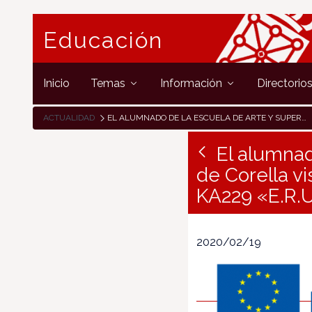
Educación
Inicio
Temas
Información
Directorio
ACTUALIDAD
EL ALUMNADO DE LA ESCUELA DE ARTE Y SUPERIOR DE DISEÑO DE CORELLA VISITA GRECIA DE LA MANO DE SU PROYECTO ERASMUS+ KA229 «E.R.U.D.I.T.I.O.N»
El alumnad
de Corella v
KA229 «E.R.U.
2020/02/19