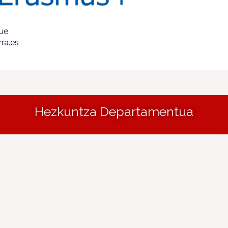
que
ra.es
Hezkuntza Departamentua