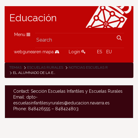
Educación
Menu
webgunearen mapa
Login
ES
EU
TEMAS
ESCUELAS RURALES
NOTICIAS ESCUELAS RURALES
EL ALUMNADO DE LA ESCUELA DE IGANTZI ORGANIZA UN TALLER DE COCINA
Contact: Sección Escuelas Infantiles y Escuelas Rurales
Email: dpto-
escuelasinfantilesyrurales@educacion.navarra.es
Phone: 848426555 – 848424803