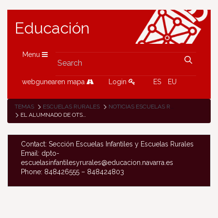
Educación
Menu
webgunearen mapa
Login
ES
EU
TEMAS
ESCUELAS RURALES
NOTICIAS ESCUELAS RURALES
EL ALUMNADO DE OTSAGABIA PARTICIPA EN LA FERIA NAVARRA TECNOCIENCIA
Contact: Sección Escuelas Infantiles y Escuelas Rurales
Email: dpto-
escuelasinfantilesyrurales@educacion.navarra.es
Phone: 848426555 – 848424803