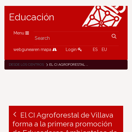
Educación
Menu
webgunearen mapa
Login
ES
EU
DESDE LOS CENTROS
EL CI AGROFORESTAL DE VILLAVA FORMA A LA PRIMERA PROMOCIÓN DE EDUCADORES AMBIENTALES DE NAVARRA
El CI Agroforestal de Villava
forma a la primera promoción