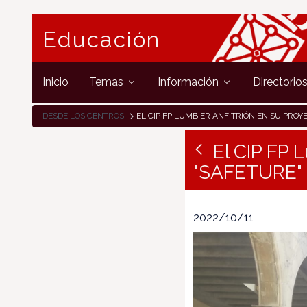
Educación
Inicio
Temas
Información
Directorio
DESDE LOS CENTROS
EL CIP FP LUMBIER ANFITRIÓN EN SU PROYECTO "ERASMUS KA210 "S
El CIP FP 
"SAFETURE"
2022/10/11