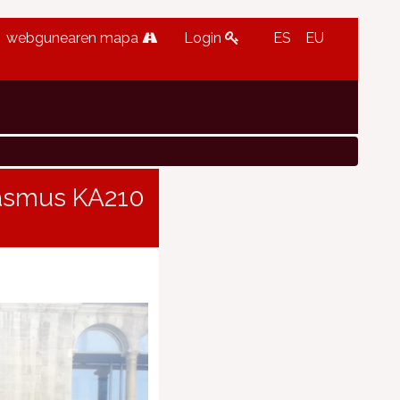
webgunearen mapa
Login
ES
EU
Erasmus KA210