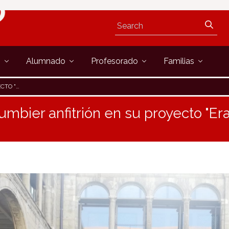
s
Alumnado
Profesorado
Familias
AFETURE"
Lumbier anfitrión en su proyecto "