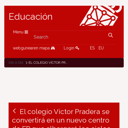
Educación
Menu
webgunearen mapa
Login
ES
EU
DÍA A DÍA
EL COLEGIO VÍCTOR PRADERA SE CONVERTIRÁ EN UN NUEVO CENTRO DE FP QUE ALBERGARÁ LOS CICLOS DE LA ESCUELA DE EDUCADORES
El colegio Víctor Pradera se
convertirá en un nuevo centro