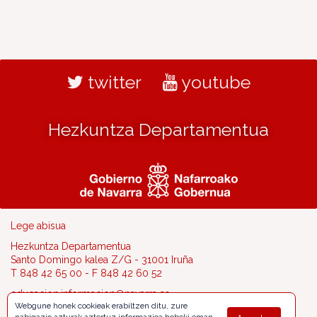
twitter
youtube
Hezkuntza Departamentua
Lege abisua
Hezkuntza Departamentua
Santo Domingo kalea Z/G - 31001 Iruña
T 848 42 65 00 - F 848 42 60 52
educacion.informacion@navarra.es
Webgune honek cookieak erabiltzen ditu, zure