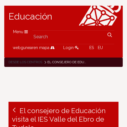
Educación
Menu
webgunearen mapa
Login
ES
EU
DESDE LOS CENTROS
EL CONSEJERO DE EDUCACIÓN VISITA EL IES VALLE DEL EBRO DE TUDELA
El consejero de Educación
visita el IES Valle del Ebro de