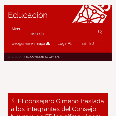
Educación
Menu
webgunearen mapa
Login
ES
EU
DÍA A DÍA
EL CONSEJERO GIMENO TRASLADA A LOS INTEGRANTES DEL CONSEJO NAVARRO DE FP LAS CIFRAS RÉCORD DE ALUMNADO Y EL ÉXITO DE ESTOS ESTUDIOS PROFESIONALES
El consejero Gimeno traslada
a los integrantes del Consejo