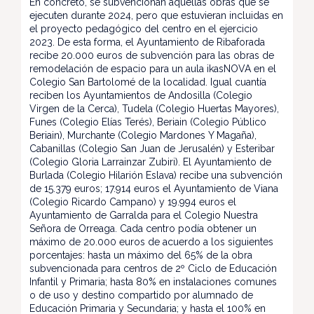
En concreto, se subvencionan aquellas obras que se
ejecuten durante 2024, pero que estuvieran incluidas en
el proyecto pedagógico del centro en el ejercicio
2023. De esta forma, el Ayuntamiento de Ribaforada
recibe 20.000 euros de subvención para las obras de
remodelación de espacio para un aula ikasNOVA en el
Colegio San Bartolomé de la localidad. Igual cuantía
reciben los Ayuntamientos de Andosilla (Colegio
Virgen de la Cerca), Tudela (Colegio Huertas Mayores),
Funes (Colegio Elías Terés), Beriain (Colegio Público
Beriain), Murchante (Colegio Mardones Y Magaña),
Cabanillas (Colegio San Juan de Jerusalén) y Esteribar
(Colegio Gloria Larrainzar Zubiri). El Ayuntamiento de
Burlada (Colegio Hilarión Eslava) recibe una subvención
de 15.379 euros; 17.914 euros el Ayuntamiento de Viana
(Colegio Ricardo Campano) y 19.994 euros el
Ayuntamiento de Garralda para el Colegio Nuestra
Señora de Orreaga. Cada centro podía obtener un
máximo de 20.000 euros de acuerdo a los siguientes
porcentajes: hasta un máximo del 65% de la obra
subvencionada para centros de 2º Ciclo de Educación
Infantil y Primaria; hasta 80% en instalaciones comunes
o de uso y destino compartido por alumnado de
Educación Primaria y Secundaria; y hasta el 100% en