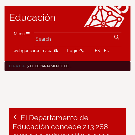
Educación
Menu
webgunearen mapa
Login
ES
EU
DÍA A DÍA
EL DEPARTAMENTO DE EDUCACIÓN CONCEDE 213.288 EUROS DE SUBVENCIÓN A ONCE AYUNTAMIENTOS DE NAVARRA PARA LA CREACIÓN DE NUEVAS AULAS IKASNOVA
El Departamento de
Educación concede 213.288