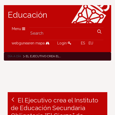
Educación
Menu
webgunearen mapa
Login
ES
EU
DÍA A DÍA
EL EJECUTIVO CREA EL INSTITUTO DE EDUCACIÓN SECUNDARIA OBLIGATORIA “EL CIERZO” DE RIBAFORADA
El Ejecutivo crea el Instituto
de Educación Secundaria