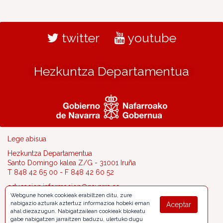
twitter
youtube
Hezkuntza Departamentua
Lege abisua
Hezkuntza Departamentua
Santo Domingo kalea Z/G - 31001 Iruña
T 848 42 65 00 - F 848 42 60 52
educacion.informacion@navarra.es
Webgune honek cookieak erabiltzen ditu, zure
nabigazio azturak aztertuz informazioa hobeki eman
Aceptar
ahal diezazugun. Nabigatzailean cookieak blokeatu
gabe nabigatzen jarraitzen baduzu, ulertuko dugu