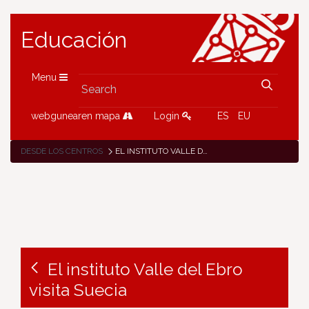
Educación
Menu
webgunearen mapa
Login
ES
EU
DESDE LOS CENTROS
EL INSTITUTO VALLE DEL EBRO VISITA SUECIA
El instituto Valle del Ebro
visita Suecia