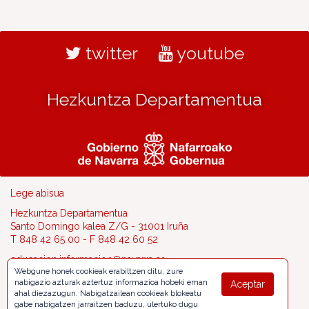
twitter
youtube
Hezkuntza Departamentua
Lege abisua
Hezkuntza Departamentua
Santo Domingo kalea Z/G - 31001 Iruña
T 848 42 65 00 - F 848 42 60 52
educacion.informacion@navarra.es
Webgune honek cookieak erabiltzen ditu, zure
nabigazio azturak aztertuz informazioa hobeki eman
Aceptar
ahal diezazugun. Nabigatzailean cookieak blokeatu
gabe nabigatzen jarraitzen baduzu, ulertuko dugu