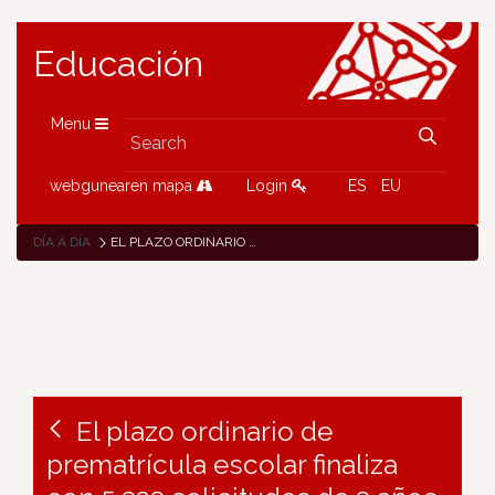
Educación
Menu
webgunearen mapa
Login
ES
EU
DÍA A DÍA
EL PLAZO ORDINARIO DE PREMATRÍCULA ESCOLAR FINALIZA CON 5.323 SOLICITUDES DE 3 AÑOS, DE LAS CUALES EL 61,9% ESTUDIARÁ EN LA RED PÚBLICA
El plazo ordinario de
prematrícula escolar finaliza