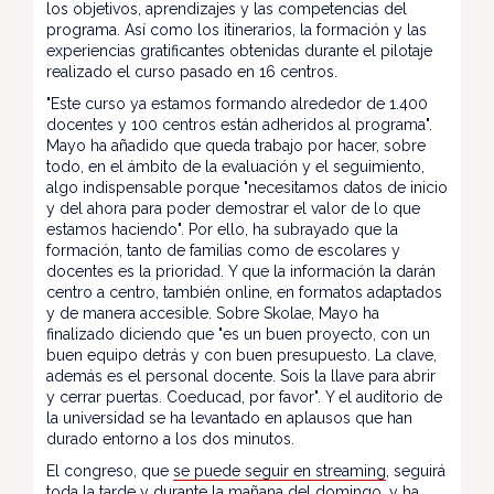
los objetivos, aprendizajes y las competencias del
programa. Así como los itinerarios, la formación y las
experiencias gratificantes obtenidas durante el pilotaje
realizado el curso pasado en 16 centros.
"Este curso ya estamos formando alrededor de 1.400
docentes y 100 centros están adheridos al programa".
Mayo ha añadido que queda trabajo por hacer, sobre
todo, en el ámbito de la evaluación y el seguimiento,
algo indispensable porque "necesitamos datos de inicio
y del ahora para poder demostrar el valor de lo que
estamos haciendo". Por ello, ha subrayado que la
formación, tanto de familias como de escolares y
docentes es la prioridad. Y que la información la darán
centro a centro, también online, en formatos adaptados
y de manera accesible. Sobre Skolae, Mayo ha
finalizado diciendo que "es un buen proyecto, con un
buen equipo detrás y con buen presupuesto. La clave,
además es el personal docente. Sois la llave para abrir
y cerrar puertas. Coeducad, por favor". Y el auditorio de
la universidad se ha levantado en aplausos que han
durado entorno a los dos minutos.
El congreso, que
se puede seguir en streaming
, seguirá
toda la tarde y durante la mañana del domingo, y ha