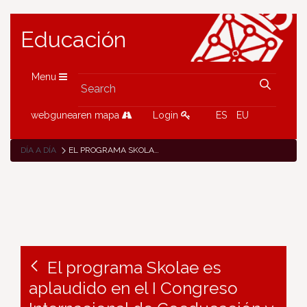
Educación
Menu
webgunearen mapa
Login
ES
EU
DÍA A DÍA
EL PROGRAMA SKOLAE ES APLAUDIDO EN EL I CONGRESO INTERNACIONAL DE COEDUCACIÓN Y GÉNERO DE MADRID
El programa Skolae es
aplaudido en el I Congreso