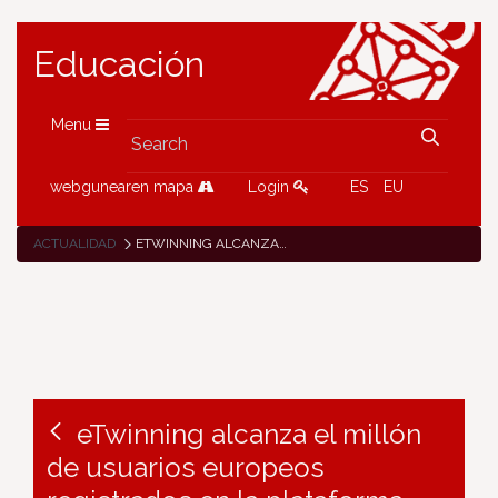
Educación
Menu
webgunearen mapa
Login
ES
EU
ACTUALIDAD
ETWINNING ALCANZA EL MILLÓN DE USUARIOS EUROPEOS REGISTRADOS EN LA PLATAFORMA
eTwinning alcanza el millón
de usuarios europeos