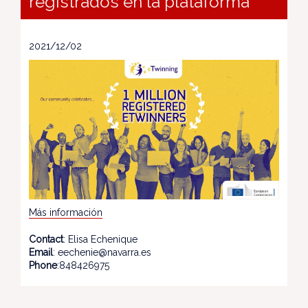
registrados en la plataforma
2021/12/02
Más información
Contact
: Elisa Echenique
Email
: eechenie@navarra.es
Phone
:848426975