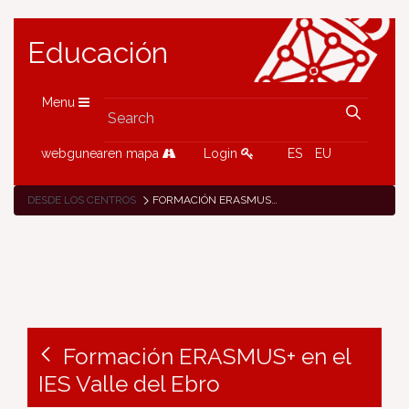
Educación
Menu
webgunearen mapa
Login
ES
EU
DESDE LOS CENTROS
FORMACIÓN ERASMUS+ EN EL IES VALLE DEL EBRO
Formación ERASMUS+ en el
IES Valle del Ebro