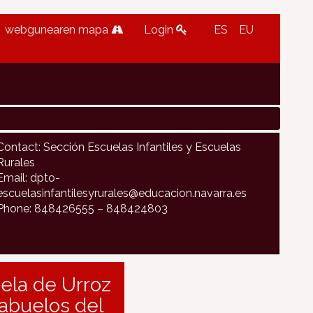
webgunearen mapa
Login
ES
EU
Contact: Sección Escuelas Infantiles y Escuelas
Rurales
Email: dpto-
escuelasinfantilesyrurales@educacion.navarra.es
Phone: 848426555 – 848424803
ela de Urroz
 abuelos del