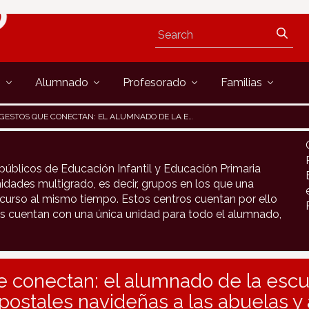
s
Alumnado
Profesorado
Familias
GESTOS QUE CONECTAN: EL ALUMNADO DE LA ESCUELA DE URROZ VILLA REPARTE POSTALES NAVIDEÑAS A LAS ABUELAS Y ABUELOS DEL PUEBLO
públicos de Educación Infantil y Educación Primaria
idades multigrado, es decir, grupos en los que una
urso al mismo tiempo. Estos centros cuentan por ello
s cuentan con una única unidad para todo el alumnado,
 conectan: el alumnado de la escu
 postales navideñas a las abuelas y