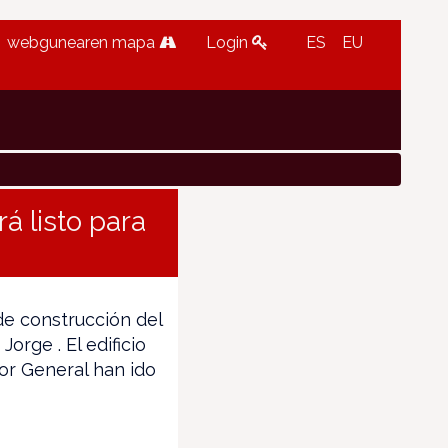
webgunearen mapa
Login
ES
EU
rá listo para
e construcción del
orge . El edificio
tor General han ido