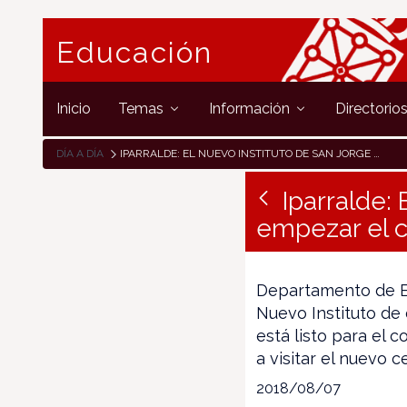
Educación
Inicio
Temas
Información
Directorio
DÍA A DÍA
IPARRALDE: EL NUEVO INSTITUTO DE SAN JORGE ESTARÁ LISTO PARA EMPEZAR EL CURSO.
Iparralde: 
empezar el c
Departamento de Ed
Nuevo Instituto de 
está listo para el 
a visitar el nuevo c
2018/08/07