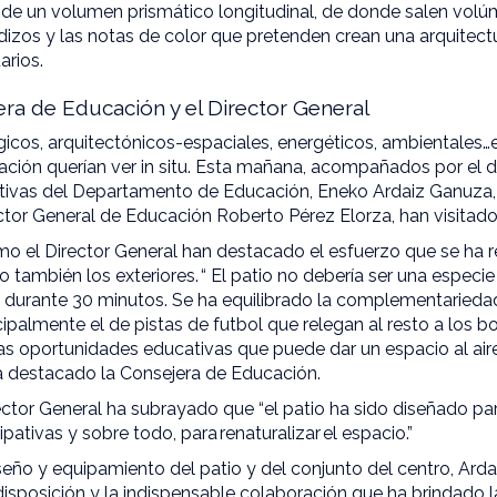
de un volumen prismático longitudinal, de donde salen volú
dizos y las notas de color que pretenden crean una arquitectu
arios.
jera de Educación y el Director General
icos, arquitectónicos-espaciales, energéticos, ambientales…e
ión querían ver in situ. Esta mañana, acompañados por el di
ativas del Departamento de Educación, Eneko Ardaiz Ganuza,
ctor General de Educación Roberto Pérez Elorza, han visitado e
o el Director General han destacado el esfuerzo que se ha re
ro también los exteriores. “ El patio no debería ser una espe
durante 30 minutos. Se ha equilibrado la complementariedad 
cipalmente el de pistas de futbol que relegan al resto a los b
s oportunidades educativas que puede dar un espacio al aire
ha destacado la Consejera de Educación.
rector General ha subrayado que “el patio ha sido diseñado pa
ipativas y sobre todo, para renaturalizar el espacio.”
seño y equipamiento del patio y del conjunto del centro, Ard
isposición y la indispensable colaboración que ha brindado l