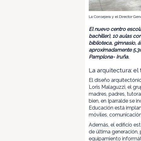
La Consejera y el Director Gene
El nuevo centro escola
bachiller), 10 aulas co
biblioteca, gimnasio, 
aproximadamente 5.300
Pamplona- Iruña.
La arquitectura: el
El diseño arquitectóni
Loris Malaguzzi, el g
madres, padres, tutora
bien, en Iparralde se
Educación está implant
móviles, comunicación 
Además, el edificio es
de última generación, 
equipamiento informáti