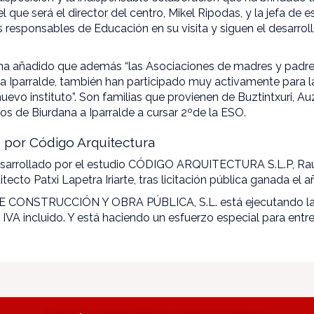
l que será el director del centro, Mikel Ripodas, y la jefa de e
responsables de Educación en su visita y siguen el desarroll
a añadido que además “las Asociaciones de madres y padres
 a Iparralde, también han participado muy activamente para l
uevo instituto”. Son familias que provienen de Buztintxuri, Au
os de Biurdana a Iparralde a cursar 2ºde la ESO.
o por Código Arquitectura
esarrollado por el estudio CÓDIGO ARQUITECTURA S.L.P, Raúl
uitecto Patxi Lapetra Iriarte, tras licitación pública ganada el
 CONSTRUCCIÓN Y OBRA PÚBLICA, S.L. está ejecutando las
 IVA incluido. Y está haciendo un esfuerzo especial para entreg