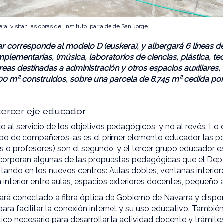
ral visitan las obras del instituto Iparralde de San Jorge
r corresponde al modelo D (euskera), y albergará 6 líneas d
mplementarias, (música, laboratorios de ciencias, plástica, tec
áreas destinadas a administración y otros espacios auxiliares, 
 m² construidos, sobre una parcela de 8.745 m² cedida por 
 tercer eje educador
co al servicio de los objetivos pedagógicos, y no al revés. Lo
rupo de compañeros-as es el primer elemento educador, las p
s o profesores) son el segundo, y el tercer grupo educador e
 incorporan algunas de las propuestas pedagógicas que el De
ando en los nuevos centros: Aulas dobles, ventanas interior
interior entre aulas, espacios exteriores docentes, pequeño an
tará conectado a fibra óptica de Gobierno de Navarra y disp
para facilitar la conexión internet y su uso educativo. Tambié
co necesario para desarrollar la actividad docente y trámites