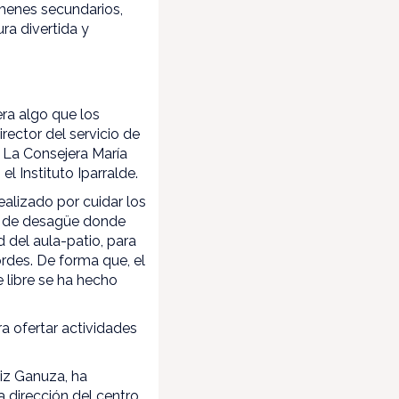
menes secundarios,
ra divertida y
ra algo que los
rector del servicio de
 La Consejera María
l Instituto Iparralde.
alizado por cuidar los
cie de desagüe donde
del aula-patio, para
ordes. De forma que, el
 libre se ha hecho
ra ofertar actividades
aiz Ganuza, ha
a dirección del centro