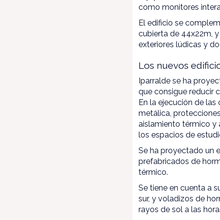
como monitores interac
El edificio se complem
cubierta de 44x22m, y
exteriores lúdicas y d
Los nuevos edificio
Iparralde se ha proye
que consigue reducir 
En la ejecución de las 
metálica, protecciones
aislamiento térmico y a
los espacios de estudi
Se ha proyectado un ed
prefabricados de horm
térmico.
Se tiene en cuenta a s
sur, y voladizos de hor
rayos de sol a las hor