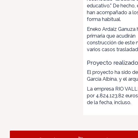
educativo.” De hecho, e
han acompañado a los 
forma habitual.
Eneko Ardaiz Ganuza h
primaria que acudirán
construcción de este n
varios casos trasladad
Proyecto realizad
El proyecto ha sido d
García Albina, y el arq
La empresa RIO VALLE
por 4.824.123,82 euros
de la fecha, incluso.