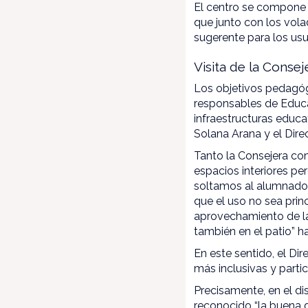
El centro se compone 
que junto con los vola
sugerente para los usu
Visita de la Conse
Los objetivos pedagóg
responsables de Educac
infraestructuras educ
Solana Arana y el Dire
Tanto la Consejera com
espacios interiores pe
soltamos al alumnado 
que el uso no sea prin
aprovechamiento de la
también en el patio” 
En este sentido, el Di
más inclusivas y partic
Precisamente, en el di
reconocido “la buena d