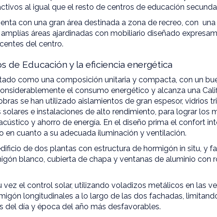
tivos al igual que el resto de centros de educación secundar
enta con una gran área destinada a zona de recreo, con una 
 amplías áreas ajardinadas con mobiliario diseñado expresam
ocentes del centro.
s de Educación y la eficiencia energética
ctado como una composición unitaria y compacta, con un bu
considerablemente el consumo energético y alcanza una Calif
obras se han utilizado aislamientos de gran espesor, vidrios tri
 solares e instalaciones de alto rendimiento, para lograr los 
cústico y ahorro de energía. En el diseño prima el confort inte
o en cuanto a su adecuada iluminación y ventilación.
ificio de dos plantas con estructura de hormigón in situ, y 
igón blanco, cubierta de chapa y ventanas de aluminio con 
u vez el control solar, utilizando voladizos metálicos en las 
migón longitudinales a lo largo de las dos fachadas, limitando
as del día y época del año más desfavorables.