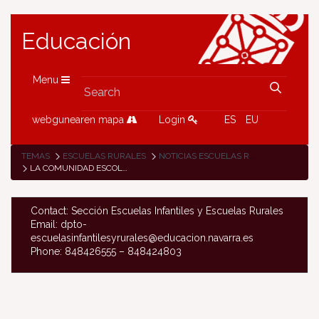
Educación
Menu
webgunearen mapa
Login
ES
EU
TEMAS
ESCUELAS RURALES
NOTICIAS ESCUELAS RURALES
LA COMUNIDAD ESCOLAR DE LEITZALDEA DA COMIENZO A LA RONDA DE SESIONES PARA ORGANIZAR LA FIESTA DE SUS ESCUELAS
Contact: Sección Escuelas Infantiles y Escuelas Rurales
Email: dpto-
escuelasinfantilesyrurales@educacion.navarra.es
Phone: 848426555 – 848424803