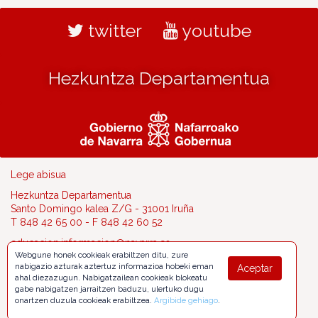
twitter
youtube
Hezkuntza Departamentua
Lege abisua
Hezkuntza Departamentua
Santo Domingo kalea Z/G - 31001 Iruña
T 848 42 65 00 - F 848 42 60 52
educacion.informacion@navarra.es
Webgune honek cookieak erabiltzen ditu, zure
nabigazio azturak aztertuz informazioa hobeki eman
Aceptar
ahal diezazugun. Nabigatzailean cookieak blokeatu
gabe nabigatzen jarraitzen baduzu, ulertuko dugu
onartzen duzula cookieak erabiltzea.
Argibide gehiago
.