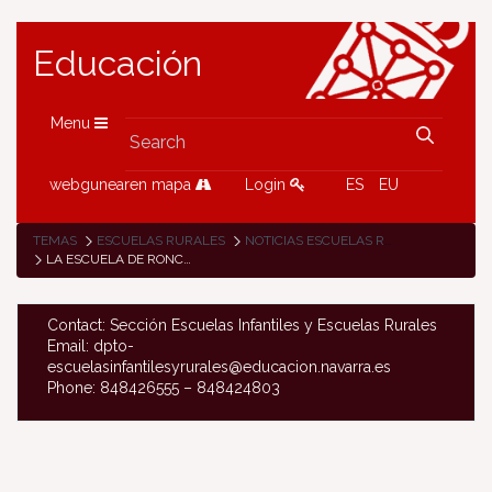
Educación
Menu
webgunearen mapa
Login
ES
EU
TEMAS
ESCUELAS RURALES
NOTICIAS ESCUELAS RURALES
LA ESCUELA DE RONCAL EN LAS BARDENAS
Contact: Sección Escuelas Infantiles y Escuelas Rurales
Email: dpto-
escuelasinfantilesyrurales@educacion.navarra.es
Phone: 848426555 – 848424803