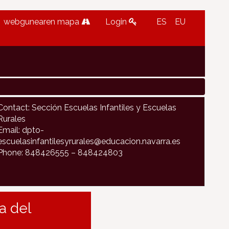
webgunearen mapa
Login
ES
EU
Contact: Sección Escuelas Infantiles y Escuelas
Rurales
Email: dpto-
escuelasinfantilesyrurales@educacion.navarra.es
Phone: 848426555 – 848424803
a del