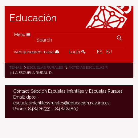
Educación
Menu
webgunearen mapa
Login
ES
EU
TEMAS
ESCUELAS RURALES
NOTICIAS ESCUELAS RURALES
LA ESCUELA RURAL DE MONREAL COMPARTE CON EL PUEBLO SU ÉXITO EN EL PROYECTO DE HUERTO ESCOLAR
Contact: Sección Escuelas Infantiles y Escuelas Rurales
Email: dpto-
escuelasinfantilesyrurales@educacion.navarra.es
Phone: 848426555 – 848424803