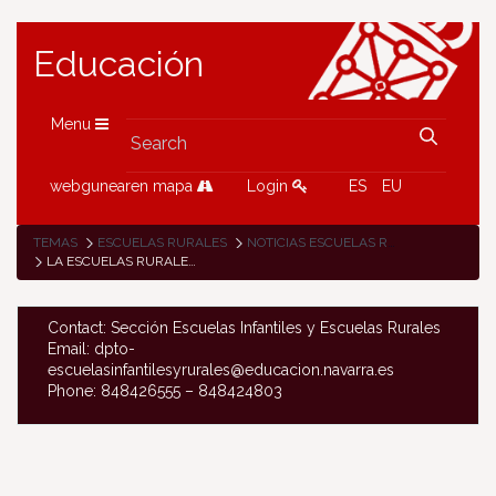
Educación
Menu
webgunearen mapa
Login
ES
EU
TEMAS
ESCUELAS RURALES
NOTICIAS ESCUELAS RURALES
LA ESCUELAS RURALES DE SAKANA, EN LA CAMPAÑA DE ESQUÍ
Contact: Sección Escuelas Infantiles y Escuelas Rurales
Email: dpto-
escuelasinfantilesyrurales@educacion.navarra.es
Phone: 848426555 – 848424803