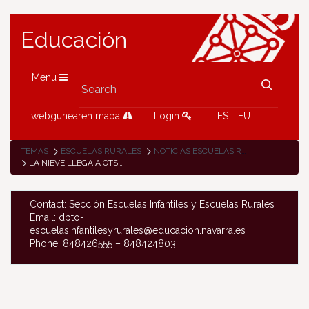
Educación
Menu
webgunearen mapa
Login
ES
EU
TEMAS
ESCUELAS RURALES
NOTICIAS ESCUELAS RURALES
LA NIEVE LLEGA A OTSONTA
Contact: Sección Escuelas Infantiles y Escuelas Rurales
Email: dpto-
escuelasinfantilesyrurales@educacion.navarra.es
Phone: 848426555 – 848424803