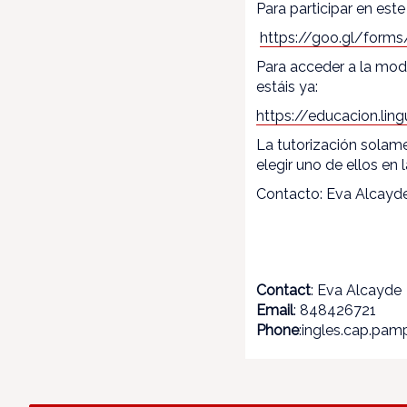
Para participar en este 
https://goo.gl/for
Para acceder a la mo
estáis ya:
https://educacion.ling
La tutorización solame
elegir uno de ellos en 
Contacto: Eva Alcayd
Contact
: Eva Alcayde
Email
: 848426721
Phone
:ingles.cap.pa