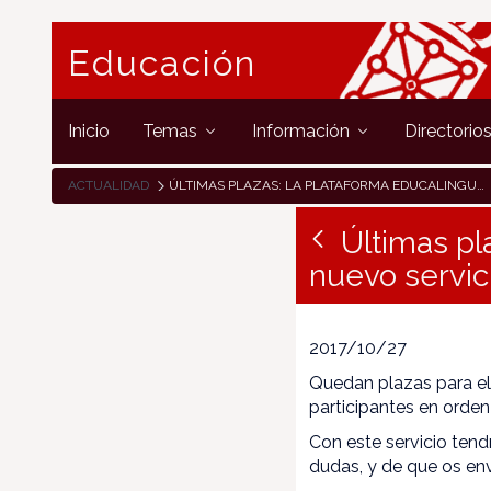
Educación
Inicio
Temas
Información
Directorio
ACTUALIDAD
ÚLTIMAS PLAZAS: LA PLATAFORMA EDUCALINGUA OFRECE UN NUEVO SERVICIO: TUTORING.
Últimas p
nuevo servi
2017/10/27
Quedan plazas para e
participantes en orden
Con este servicio tend
dudas, y de que os en