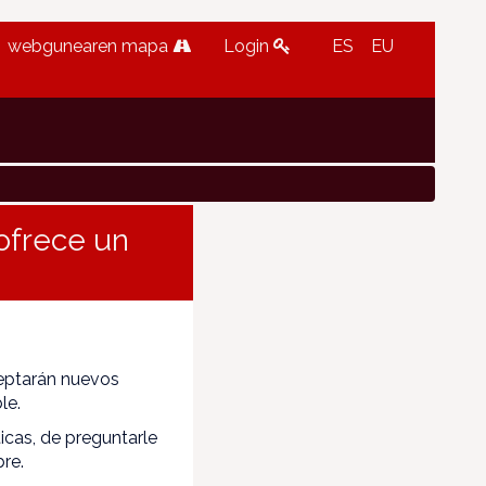
webgunearen mapa
Login
ES
EU
ofrece un
eptarán nuevos
le.
icas, de preguntarle
re.