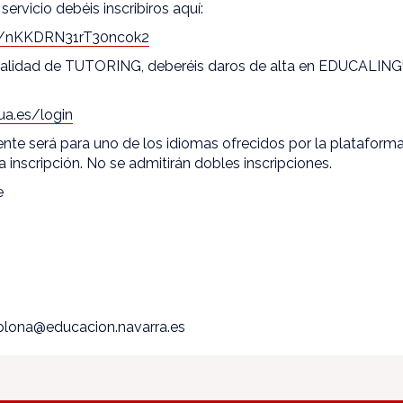
servicio debéis inscribiros aquí:
ms/nKKDRN31rT30ncok2
dalidad de TUTORING, deberéis daros de alta en EDUCALING
ua.es/login
nte será para uno de los idiomas ofrecidos por la plataforma
la inscripción. No se admitirán dobles inscripciones.
e
mplona@educacion.navarra.es