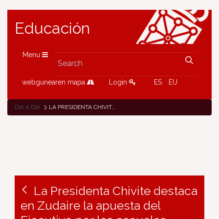
Educación
Menu
webgunearen mapa
Login
ES
EU
DÍA A DÍA
LA PRESIDENTA CHIVITE DESTACA EN ZUDAIRE LA APUESTA DEL EJECUTIVO POR LAS ESCUELAS RURALES, UN SERVICIO “ESENCIAL Y FACTOR DE COHESIÓN TERRITORIAL Y SOCIAL”
La Presidenta Chivite destaca
en Zudaire la apuesta del