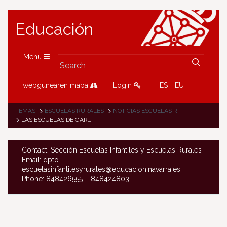
Educación
Menu
webgunearen mapa
Login
ES
EU
TEMAS
ESCUELAS RURALES
NOTICIAS ESCUELAS RURALES
LAS ESCUELAS DE GARTZAIN Y ARRAIOZ COMPARTEN VISITA A LA FERIA DE LITERATURA INFANTIL EN EUSKERA DE SARA
Contact: Sección Escuelas Infantiles y Escuelas Rurales
Email: dpto-
escuelasinfantilesyrurales@educacion.navarra.es
Phone: 848426555 – 848424803