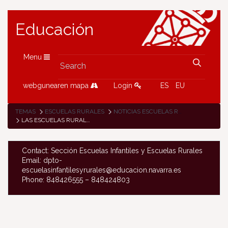
Educación
Menu
webgunearen mapa
Login
ES
EU
TEMAS
ESCUELAS RURALES
NOTICIAS ESCUELAS RURALES
LAS ESCUELAS RURALES DE MALERREKA COMPARTEN ESTA SEMANA CAMPAMENTO DE ESQUÍ
Contact: Sección Escuelas Infantiles y Escuelas Rurales
Email: dpto-
escuelasinfantilesyrurales@educacion.navarra.es
Phone: 848426555 – 848424803