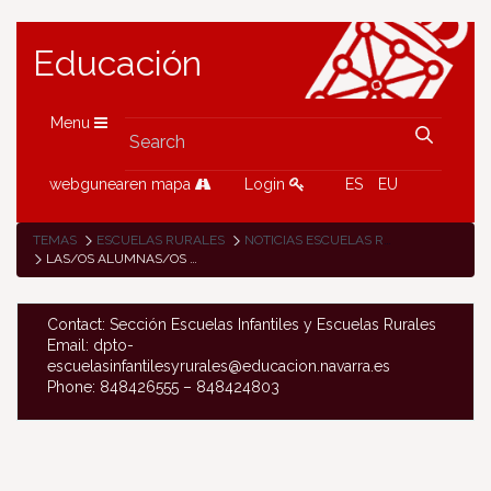
Educación
Menu
webgunearen mapa
Login
ES
EU
TEMAS
ESCUELAS RURALES
NOTICIAS ESCUELAS RURALES
LAS/OS ALUMNAS/OS DE AÑORBE QUIEREN SALVAR A LOS TIBURONES
Contact: Sección Escuelas Infantiles y Escuelas Rurales
Email: dpto-
escuelasinfantilesyrurales@educacion.navarra.es
Phone: 848426555 – 848424803