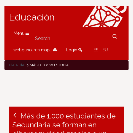
Educación
Menu
webgunearen mapa
Login
ES
EU
DÍA A DÍA
MÁS DE 1.000 ESTUDIANTES DE SECUNDARIA SE FORMAN EN CIBERSEGURIDAD GRACIAS A UN NUEVO PROGRAMA DEL GOBIERNO DE NAVARRA
Más de 1.000 estudiantes de
Secundaria se forman en