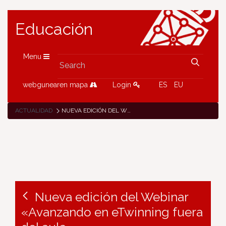
Educación
Menu
webgunearen mapa
Login
ES
EU
ACTUALIDAD
NUEVA EDICIÓN DEL WEBINAR «AVANZANDO EN ETWINNING FUERA DEL AULA»
Nueva edición del Webinar
«Avanzando en eTwinning fuera