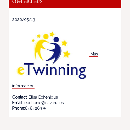
del aula»
2020/05/13
Más
información
Contact
: Elisa Echenique
Email
: eechenie@navarra.es
Phone
:848426975