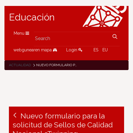
Educación
Menu
webgunearen mapa
Login
ES
EU
ACTUALIDAD
NUEVO FORMULARIO PARA LA SOLICITUD DE SELLOS DE CALIDAD NACIONAL ETWINNING
Nuevo formulario para la
solicitud de Sellos de Calidad