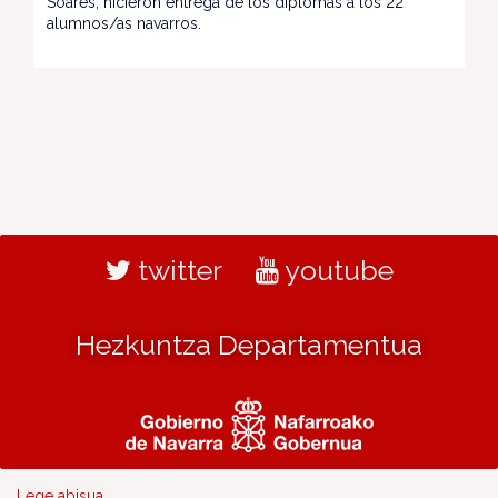
Soares, hicieron entrega de los diplomas a los 22
alumnos/as navarros.
twitter
youtube
Hezkuntza Departamentua
Lege abisua