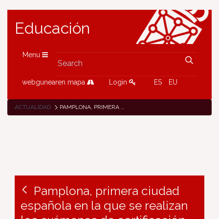
Educación
Menu
webgunearen mapa
Login
ES
EU
ACTUALIDAD
PAMPLONA, PRIMERA CIUDAD ESPAÑOLA EN LA QUE SE REALIZAN LOS EXÁMENES DE CERTIFICACIÓN CAMÕES JUNIOR DE PORTUGUÉS
Pamplona, primera ciudad
española en la que se realizan