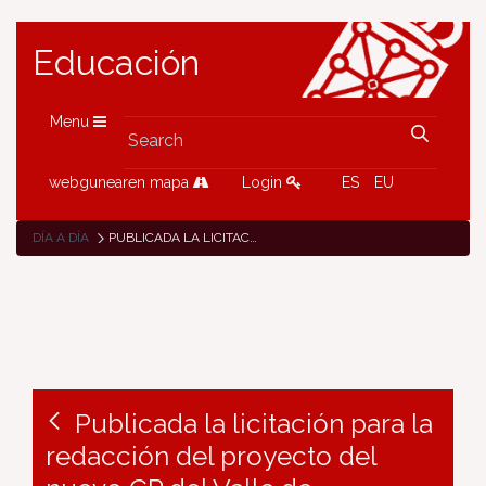
Educación
Menu
webgunearen mapa
Login
ES
EU
DÍA A DÍA
PUBLICADA LA LICITACIÓN PARA LA REDACCIÓN DEL PROYECTO DEL NUEVO CP DEL VALLE DE ARANGUREN
Publicada la licitación para la
redacción del proyecto del