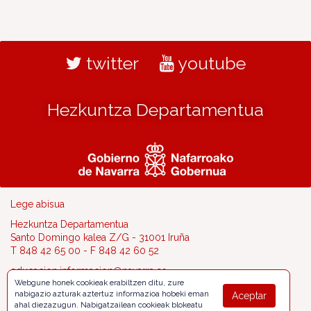
twitter
youtube
Hezkuntza Departamentua
Lege abisua
Hezkuntza Departamentua
Santo Domingo kalea Z/G - 31001 Iruña
T 848 42 65 00 - F 848 42 60 52
educacion.informacion@navarra.es
Webgune honek cookieak erabiltzen ditu, zure
nabigazio azturak aztertuz informazioa hobeki eman
Aceptar
ahal diezazugun. Nabigatzailean cookieak blokeatu