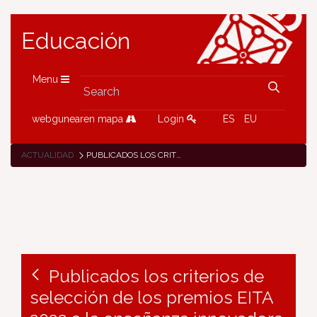
Educación
Menu
webgunearen mapa
Login
ES
EU
ACTUALIDAD
PUBLICADOS LOS CRITERIOS DE SELECCIÓN DE LOS PREMIOS EITA 2022 A LA ENSEÑANZA INNOVADORA
Publicados los criterios de
selección de los premios EITA