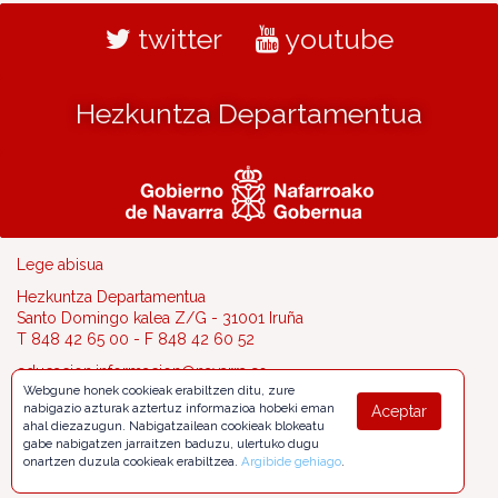
twitter
youtube
Hezkuntza Departamentua
Lege abisua
Hezkuntza Departamentua
Santo Domingo kalea Z/G - 31001 Iruña
T 848 42 65 00 - F 848 42 60 52
educacion.informacion@navarra.es
Webgune honek cookieak erabiltzen ditu, zure
nabigazio azturak aztertuz informazioa hobeki eman
Aceptar
ahal diezazugun. Nabigatzailean cookieak blokeatu
gabe nabigatzen jarraitzen baduzu, ulertuko dugu
onartzen duzula cookieak erabiltzea.
Argibide gehiago
.