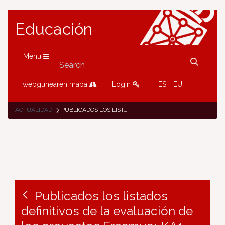
Educación
Menu
webgunearen mapa
Login
ES
EU
ACTUALIDAD
PUBLICADOS LOS LISTADOS DEFINITIVOS DE LA EVALUACIÓN DE LOS PROYECTOS ERASMUS+ KA1
Publicados los listados
definitivos de la evaluación de