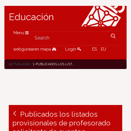
Educación
Menu
webgunearen mapa
Login
ES
EU
ACTUALIDAD
PUBLICADOS LOS LISTADOS PROVISIONALES DE PROFESORADO SOLICITANTE DE EVENTOS FORMATIVOS ETWINNING 2019
Publicados los listados
provisionales de profesorado