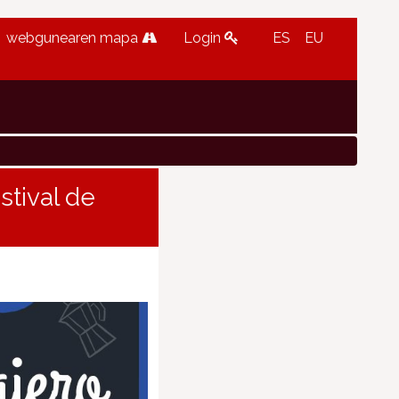
webgunearen mapa
Login
ES
EU
stival de