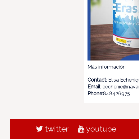
Más información
Contact
: Elisa Echeni
Email
: eechenie@navar
Phone
:848426975
twitter
youtube