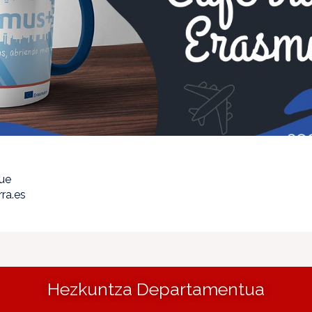
que
ra.es
Hezkuntza Departamentua