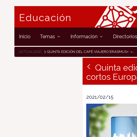
Educación
Inicio
Temas
Información
Directorio
ACTUALIDAD
QUINTA EDICIÓN DEL CAFÉ VIAJERO ERASMUS+: «FESTIVAL DE CORTOS EUROPASS»
Quinta edi
cortos Euro
2021/02/15