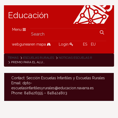
Educación
Menu
webgunearen mapa
Login
ES
EU
TEMAS
ESCUELAS RURALES
NOTICIAS ESCUELAS RURALES
PREMIO PARA EL ALUMNADO DE UHARTE ARAKIL EN EL V. CONCURSO DE RELATOS BREVES CONTRA LOS RUMORES
Contact: Sección Escuelas Infantiles y Escuelas Rurales
Email: dpto-
escuelasinfantilesyrurales@educacion.navarra.es
Phone: 848426555 – 848424803