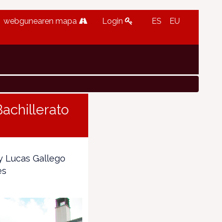
webgunearen mapa
Login
ES
EU
achillerato
 y Lucas Gallego
es