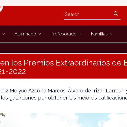
s
Alumnado
Profesorado
Familias
n los Premios Extraordinarios de B
21-2022
 Alaiz Meiyue Azcona Marcos, Álvaro de Irizar Larrauri
los galardones por obtener las mejores calificacion