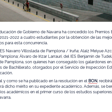
ucación de Gobierno de Navarra ha concedido los Premios E
 2021-2022 a cuatro estudiantes por la obtención de las mejor
os para esta concurrencia.
l IES Navarro Villoslada de Pamplona / Iruña; Alaiz Meiyue Az
Pamplona; Álvaro de Irizar Larrauri, del IES Benjamín de Tud
 de Pamplona, son quienes han conseguido los galardones en 
s de Bachillerato, otorgados por el Servicio de Inspección Ed
cación.
al y como se ha publicado en la resolución en el
BON
, recibi
nguirá dicho mérito en su expediente académico. Además, se ben
cios académicos en el primer curso de los estudios superiore
avarra.