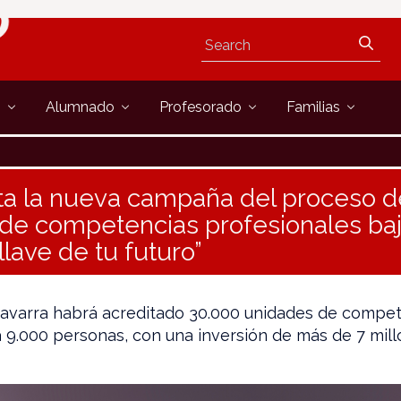
s
Alumnado
Profesorado
Familias
ta la nueva campaña del proceso d
 de competencias profesionales baj
 llave de tu futuro”
 Navarra habrá acreditado 30.000 unidades de compet
 9.000 personas, con una inversión de más de 7 mil