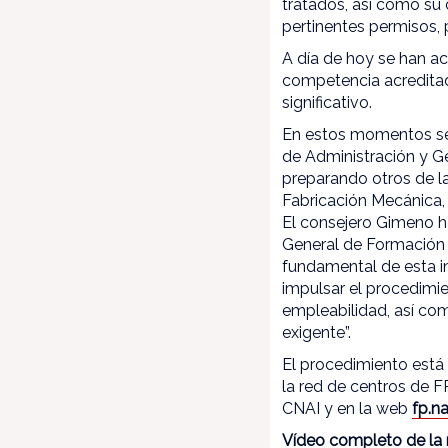
tratados, así como su 
pertinentes permisos, 
A día de hoy se han a
competencia acreditad
significativo.
En estos momentos se 
de Administración y Ge
preparando otros de la
Fabricación Mecánica,
El consejero Gimeno h
General de Formación 
fundamental de esta in
impulsar el procedimi
empleabilidad, así co
exigente”.
El procedimiento está
la red de centros de F
CNAI y en la web
fp.na
Vídeo completo de la 