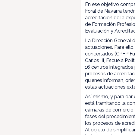
En ese objetivo compa
Foral de Navarra tendr
acreditación de la exp
de Formación Profesion
Evaluación y Acreditac
La Dirección General 
actuaciones. Para ello
concertados (CPFP Fun
Carlos III, Escuela Po
16 centros integrados
procesos de acreditac
quienes informan, ori
estas actuaciones ext
Así mismo, y para dar 
está tramitando la co
cámaras de comercio y 
fases del procedimient
los procesos de acred
Al objeto de simplifica