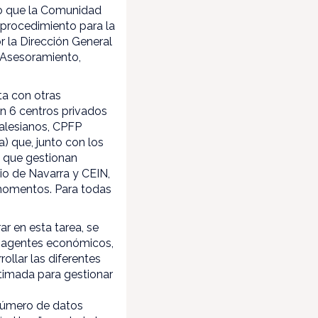
do que la Comunidad
 procedimiento para la
r la Dirección General
e Asesoramiento,
ta con otras
on 6 centros privados
Salesianos, CPFP
a) que, junto con los
l que gestionan
io de Navarra y CEIN,
 momentos. Para todas
r en esta tarea, se
, agentes económicos,
ollar las diferentes
stimada para gestionar
e número de datos