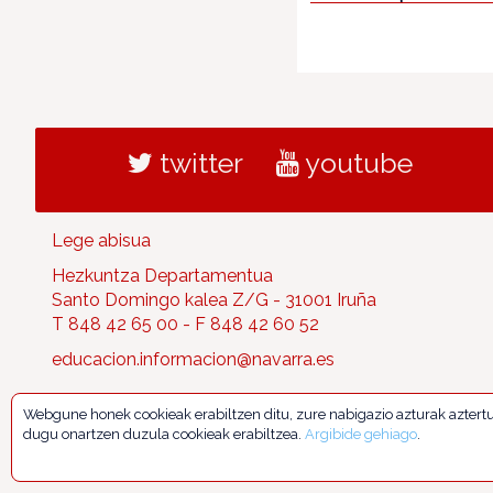
twitter
youtube
Lege abisua
Hezkuntza Departamentua
Santo Domingo kalea Z/G - 31001 Iruña
T 848 42 65 00 - F 848 42 60 52
educacion.informacion@navarra.es
Webgune honek cookieak erabiltzen ditu, zure nabigazio azturak aztert
dugu onartzen duzula cookieak erabiltzea.
Argibide gehiago
.