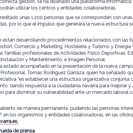
correcta gestión, se ha diseñado una plataforma informática 
podrán utilizar los centros y entidades colaboradoras.
creditado unas 1.200 personas que se corresponden con unas
as, por lo que el impulso que generará la nueva estructura s
están desarrollando procedimientos relacionados con las fa
stión, Comercio y Marketing, Hostelería y Turismo y Energía 
s familias profesionales de Actividades Físico Deportivas, Edi
 Instalación y Mantenimiento, e Imagen Personal.
a estado acompañado en la presentación de la nueva campañ
Profesional, Tomás Rodríguez Garraza, quien ha señalado que
iciativa “es establecer una estructura organizativa conjunta c
ento, dando respuesta a la ciudadanía navarra para mejorar y
mo para disminuir su vulnerabilidad ante un mercado laboral
 abierto de manera permanente, pudiendo las personas inter
P, en los organismos y entidades colaboradoras, en las oficin
varra.es.
rueda de prensa