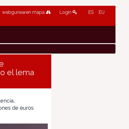
webgunearen mapa
Login
ES
EU
e
o el lema
encia,
lones de euros