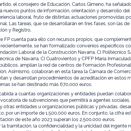
rtido, el consejero de Educación, Carlos Gimeno, ha señala
á nuevos puntos de información, orientación y desarrollo del
eriencia laboral, fruto de distintas actuaciones promovidas po
al. Las tareas, que se desarrollarán en tres fases, son las d
ión y Registro.
de FP cuenta para ello con recursos propios, que complemen
, recientemente, se han formalizado convenios específicos c
dación Laboral de la Construcción Navarra, CI Politécnico 
litécnica de Navarra, CI Cuatrovientos y CPFP María Inmaculad
 públicos, amplían la red de centros de Formación Profesiona
ión. Asimismo, colaboran en esta tarea la Cámara de Comerc
entan y desarrollan procedimientos de acreditación en estos
ernas se han destinado más 670.000 euros.
cabida a cuantas organizaciones y entidades puedan colabora
nvocatoria de subvenciones que permitirá a agentes sociales
otras entidades u organizaciones públicas y privadas, desarr
o, por un importe de 1.500.000 euros. En conjunto, la cifra e
itación de este año 2023 superan los 2.500.000 euros.
r la tramitación, la confidencialidad y la unicidad del ingent