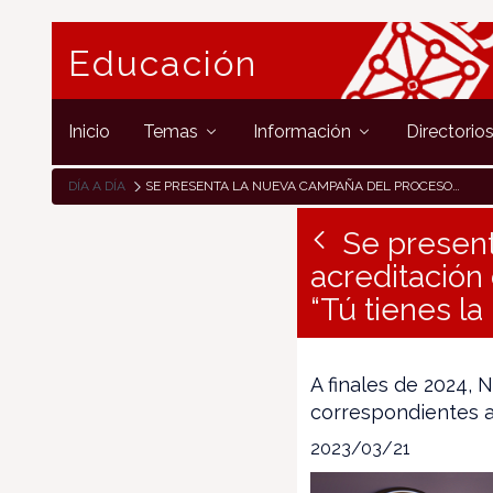
Educación
Inicio
Temas
Información
Directorio
DÍA A DÍA
SE PRESENTA LA NUEVA CAMPAÑA DEL PROCESO DE ACREDITACIÓN DE COMPETENCIAS PROFESIONALES BAJO EL LEMA “TÚ TIENES LA LLAVE DE TU FUTURO”
Se presen
acreditación
“Tú tienes la
A finales de 2024,
correspondientes a
2023/03/21